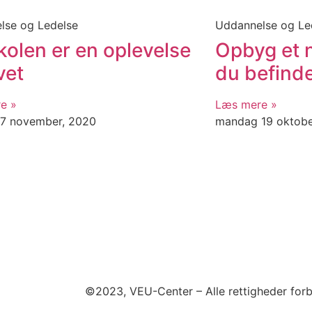
lse og Ledelse
Uddannelse og Le
kolen er en oplevelse
Opbyg et 
ivet
du befinde
e »
Læs mere »
 17 november, 2020
mandag 19 oktobe
©2023, VEU-Center – Alle rettigheder for