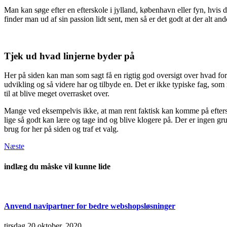
Man kan søge efter en efterskole i jylland, københavn eller fyn, hvis d
finder man ud af sin passion lidt sent, men så er det godt at der alt 
Tjek ud hvad linjerne byder på
Her på siden kan man som sagt få en rigtig god oversigt over hvad for
udvikling og så videre har og tilbyde en. Det er ikke typiske fag, so
til at blive meget overrasket over.
Mange ved eksempelvis ikke, at man rent faktisk kan komme på eftersko
lige så godt kan lære og tage ind og blive klogere på. Der er ingen 
brug for her på siden og traf et valg.
Næste
indlæg du måske vil kunne lide
Anvend navipartner for bedre webshopsløsninger
tirsdag 20 oktober, 2020