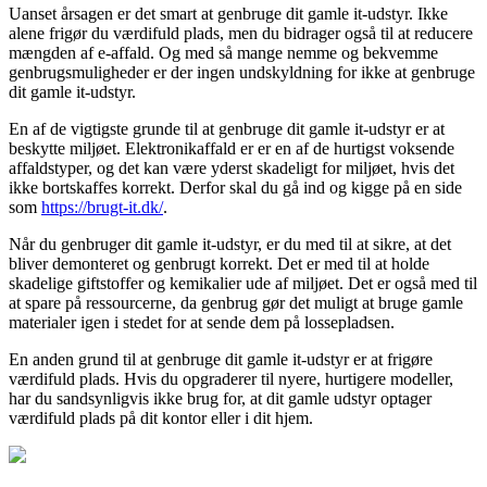
Uanset årsagen er det smart at genbruge dit gamle it-udstyr. Ikke
alene frigør du værdifuld plads, men du bidrager også til at reducere
mængden af e-affald. Og med så mange nemme og bekvemme
genbrugsmuligheder er der ingen undskyldning for ikke at genbruge
dit gamle it-udstyr.
En af de vigtigste grunde til at genbruge dit gamle it-udstyr er at
beskytte miljøet. Elektronikaffald er er en af de hurtigst voksende
affaldstyper, og det kan være yderst skadeligt for miljøet, hvis det
ikke bortskaffes korrekt. Derfor skal du gå ind og kigge på en side
som
https://brugt-it.dk/
.
Når du genbruger dit gamle it-udstyr, er du med til at sikre, at det
bliver demonteret og genbrugt korrekt. Det er med til at holde
skadelige giftstoffer og kemikalier ude af miljøet. Det er også med til
at spare på ressourcerne, da genbrug gør det muligt at bruge gamle
materialer igen i stedet for at sende dem på lossepladsen.
En anden grund til at genbruge dit gamle it-udstyr er at frigøre
værdifuld plads. Hvis du opgraderer til nyere, hurtigere modeller,
har du sandsynligvis ikke brug for, at dit gamle udstyr optager
værdifuld plads på dit kontor eller i dit hjem.