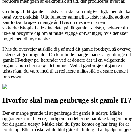
reducere mængden af elektronisk affald, der produceres hvert år.
Genbrug af dit gamle it-udstyr er ikke kun miljøvenligt, men det kan
også være praktisk. Ofte fungerer gammelt it-udstyr stadig godt og
kan fortsat bruges i mange år. Hvis du desuden har en
sikkerhedskopi af alle dine data på dit gamle it-udstyr, behøver du
ikke at bekymre dig om at miste vigtige oplysninger, hvis der sker
noget med dit nye udstyr.
Hvis du overvejer at skille dig af med dit gamle it-udstyr, så overvej
i stedet at genbruge det. Du kan finde mange måder at genbruge dit
gamle IT-udstyr på, herunder ved at donere det til en velgørende
organisation eller sælge det online. Ved at genbruge dit gamle it-
udstyr kan du være med til at reducere miljøspild og spare penge i
processen!
Hvorfor skal man genbruge sit gamle IT?
Der er mange grunde til at genbruge dit gamle it-udstyr. Måske
opgraderer du til nyere, hurtigere modeller og har ikke længere brug
for dit gamle udstyr. Måske skal du flytte kontor og har brug for at
rydde op. Eller måske vil du blot gøre dit bidrag til at hjælpe miljøet.