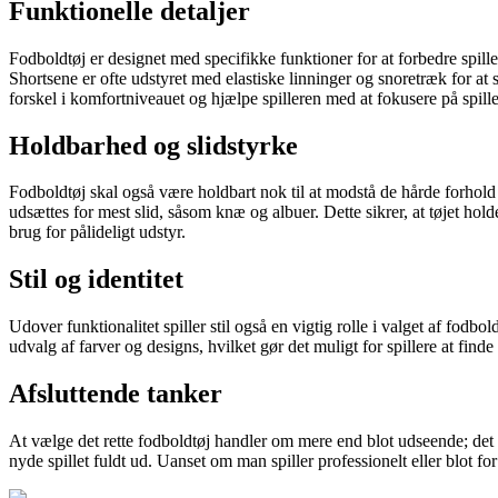
Funktionelle detaljer
Fodboldtøj er designet med specifikke funktioner for at forbedre spi
Shortsene er ofte udstyret med elastiske linninger og snoretræk for at 
forskel i komfortniveauet og hjælpe spilleren med at fokusere på spille
Holdbarhed og slidstyrke
Fodboldtøj skal også være holdbart nok til at modstå de hårde forhold p
udsættes for mest slid, såsom knæ og albuer. Dette sikrer, at tøjet hol
brug for pålideligt udstyr.
Stil og identitet
Udover funktionalitet spiller stil også en vigtig rolle i valget af fodbo
udvalg af farver og designs, hvilket gør det muligt for spillere at find
Afsluttende tanker
At vælge det rette fodboldtøj handler om mere end blot udseende; det h
nyde spillet fuldt ud. Uanset om man spiller professionelt eller blot for 