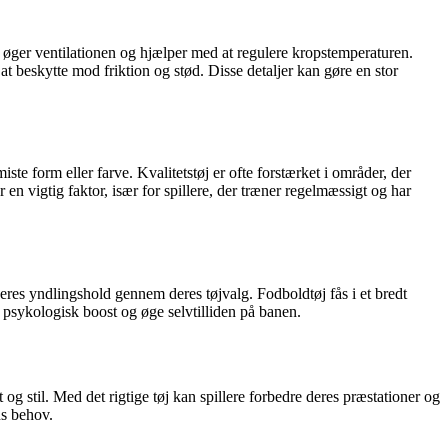
 øger ventilationen og hjælper med at regulere kropstemperaturen.
at beskytte mod friktion og stød. Disse detaljer kan gøre en stor
te form eller farve. Kvalitetstøj er ofte forstærket i områder, der
en vigtig faktor, især for spillere, der træner regelmæssigt og har
e deres yndlingshold gennem deres tøjvalg. Fodboldtøj fås i et bredt
et psykologisk boost og øge selvtilliden på banen.
g stil. Med det rigtige tøj kan spillere forbedre deres præstationer og
ns behov.