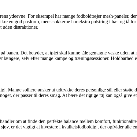
llerens ydeevne. For eksempel har mange fodboldtrøjer mesh-paneler, der
sikre en god pasform, mens sokkerne har ekstra polstring i hæl og tå for 
t uden distraktioner.
å banen. Det betyder, at tøjet skal kunne tåle gentagne vaske uden at mis
der længere, selv efter mange kampe og træningssessioner. Holdbarhed er 
ldtøj. Mange spillere ønsker at udtrykke deres personlige stil eller støtt
e noget, der passer til deres smag. At bære det rigtige tøj kan også give 
andler om at finde den perfekte balance mellem komfort, funktionalitet o
sjov, er det vigtigt at investere i kvalitetsfodboldtøj, der opfylder alle e