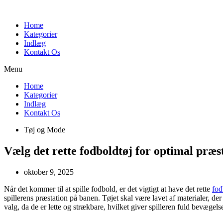
Videre
til
Home
indhold
Kategorier
Indlæg
Kontakt Os
Menu
Home
Kategorier
Indlæg
Kontakt Os
Tøj og Mode
Vælg det rette fodboldtøj for optimal præs
oktober 9, 2025
Når det kommer til at spille fodbold, er det vigtigt at have det rette
fod
spillerens præstation på banen. Tøjet skal være lavet af materialer, d
valg, da de er lette og strækbare, hvilket giver spilleren fuld bevægels