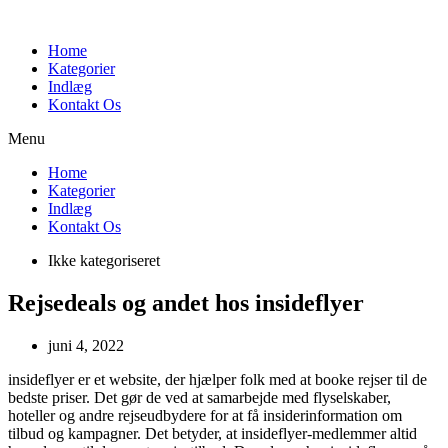
Videre
til
Home
indhold
Kategorier
Indlæg
Kontakt Os
Menu
Home
Kategorier
Indlæg
Kontakt Os
Ikke kategoriseret
Rejsedeals og andet hos insideflyer
juni 4, 2022
insideflyer er et website, der hjælper folk med at booke rejser til de
bedste priser. Det gør de ved at samarbejde med flyselskaber,
hoteller og andre rejseudbydere for at få insiderinformation om
tilbud og kampagner. Det betyder, at insideflyer-medlemmer altid