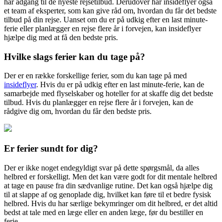
har adgang til de nyeste rejsetilbud. Derudover har insideflyer også
et team af eksperter, som kan give råd om, hvordan du får det bedste
tilbud på din rejse. Uanset om du er på udkig efter en last minute-
ferie eller planlægger en rejse flere år i forvejen, kan insideflyer
hjælpe dig med at få den bedste pris.
Hvilke slags ferier kan du tage på?
Der er en række forskellige ferier, som du kan tage på med
insideflyer
. Hvis du er på udkig efter en last minute-ferie, kan de
samarbejde med flyselskaber og hoteller for at skaffe dig det bedste
tilbud. Hvis du planlægger en rejse flere år i forvejen, kan de
rådgive dig om, hvordan du får den bedste pris.
Er ferier sundt for dig?
Der er ikke noget endegyldigt svar på dette spørgsmål, da alles
helbred er forskelligt. Men det kan være godt for dit mentale helbred
at tage en pause fra din sædvanlige rutine. Det kan også hjælpe dig
til at slappe af og genoplade dig, hvilket kan føre til et bedre fysisk
helbred. Hvis du har særlige bekymringer om dit helbred, er det altid
bedst at tale med en læge eller en anden læge, før du bestiller en
ferie.