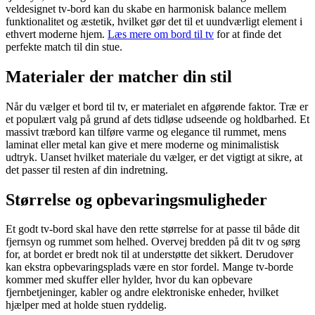
veldesignet tv-bord kan du skabe en harmonisk balance mellem
funktionalitet og æstetik, hvilket gør det til et uundværligt element i
ethvert moderne hjem.
Læs mere om bord til tv
for at finde det
perfekte match til din stue.
Materialer der matcher din stil
Når du vælger et bord til tv, er materialet en afgørende faktor. Træ er
et populært valg på grund af dets tidløse udseende og holdbarhed. Et
massivt træbord kan tilføre varme og elegance til rummet, mens
laminat eller metal kan give et mere moderne og minimalistisk
udtryk. Uanset hvilket materiale du vælger, er det vigtigt at sikre, at
det passer til resten af din indretning.
Størrelse og opbevaringsmuligheder
Et godt tv-bord skal have den rette størrelse for at passe til både dit
fjernsyn og rummet som helhed. Overvej bredden på dit tv og sørg
for, at bordet er bredt nok til at understøtte det sikkert. Derudover
kan ekstra opbevaringsplads være en stor fordel. Mange tv-borde
kommer med skuffer eller hylder, hvor du kan opbevare
fjernbetjeninger, kabler og andre elektroniske enheder, hvilket
hjælper med at holde stuen ryddelig.