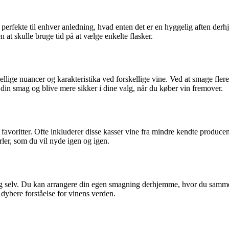
r perfekte til enhver anledning, hvad enten det er en hyggelig aften de
 at skulle bruge tid på at vælge enkelte flasker.
lige nuancer og karakteristika ved forskellige vine. Ved at smage flere
din smag og blive mere sikker i dine valg, når du køber vin fremover.
voritter. Ofte inkluderer disse kasser vine fra mindre kendte producente
rler, som du vil nyde igen og igen.
ig selv. Du kan arrangere din egen smagning derhjemme, hvor du sammen
 dybere forståelse for vinens verden.