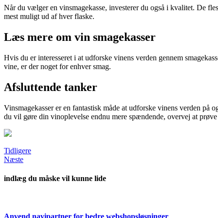
Når du vælger en vinsmagekasse, investerer du også i kvalitet. De flest
mest muligt ud af hver flaske.
Læs mere om vin smagekasser
Hvis du er interesseret i at udforske vinens verden gennem smagekas
vine, er der noget for enhver smag.
Afsluttende tanker
Vinsmagekasser er en fantastisk måde at udforske vinens verden på og 
du vil gøre din vinoplevelse endnu mere spændende, overvej at prøv
Tidligere
Næste
indlæg du måske vil kunne lide
Anvend navipartner for bedre webshopsløsninger