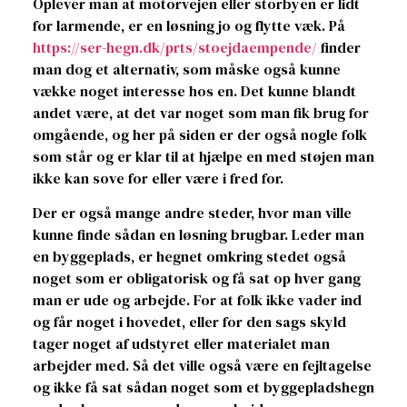
Oplever man at motorvejen eller storbyen er lidt
for larmende, er en løsning jo og flytte væk. På
https://ser-hegn.dk/prts/stoejdaempende/
finder
man dog et alternativ, som måske også kunne
vække noget interesse hos en. Det kunne blandt
andet være, at det var noget som man fik brug for
omgående, og her på siden er der også nogle folk
som står og er klar til at hjælpe en med støjen man
ikke kan sove for eller være i fred for.
Der er også mange andre steder, hvor man ville
kunne finde sådan en løsning brugbar. Leder man
en byggeplads, er hegnet omkring stedet også
noget som er obligatorisk og få sat op hver gang
man er ude og arbejde. For at folk ikke vader ind
og får noget i hovedet, eller for den sags skyld
tager noget af udstyret eller materialet man
arbejder med. Så det ville også være en fejltagelse
og ikke få sat sådan noget som et byggepladshegn