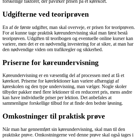
forskellige faktorer, der påvirker prisen på et kørekort.
Udgifterne ved teoriprøven
En af de første udgifter, man skal overveje, er prisen for teoriprøven.
For at kunne tage praktisk køreundervisning skal man først bestå
teoriprøven. Udgiften til teoribogen og eventuelle online kurser kan
variere, men det er en nødvendig investering for at sikre, at man har
den nødvendige viden om trafikregler og sikkerhed.
Priserne for køreundervisning
Køreundervisning er en væsentlig del af processen med at få et
kørekort. Priserne for kørelektioner kan variere afhængigt af
køreskolen og den type undervisning, man vælger. Nogle skoler
tilbyder pakker med flere lektioner til en reduceret pris, mens andre
kan have individuelle priser per lektion. Det anbefales at
sammenligne forskellige tilbud for at finde den bedste løsning.
Omkostninger til praktisk prøve
Når man har gennemført sin køreundervisning, skal man til den
praktiske prøve. Omkostningerne ved denne prøve skal også tages i