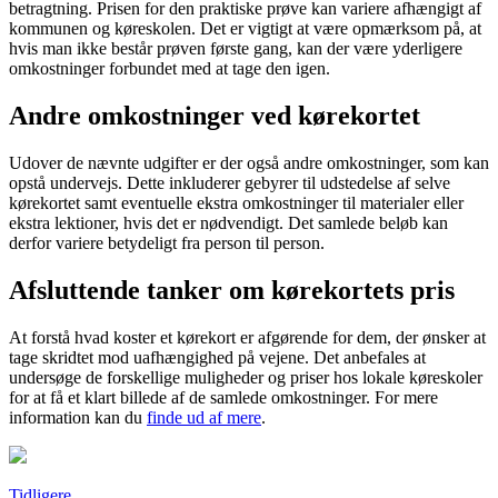
betragtning. Prisen for den praktiske prøve kan variere afhængigt af
kommunen og køreskolen. Det er vigtigt at være opmærksom på, at
hvis man ikke består prøven første gang, kan der være yderligere
omkostninger forbundet med at tage den igen.
Andre omkostninger ved kørekortet
Udover de nævnte udgifter er der også andre omkostninger, som kan
opstå undervejs. Dette inkluderer gebyrer til udstedelse af selve
kørekortet samt eventuelle ekstra omkostninger til materialer eller
ekstra lektioner, hvis det er nødvendigt. Det samlede beløb kan
derfor variere betydeligt fra person til person.
Afsluttende tanker om kørekortets pris
At forstå hvad koster et kørekort er afgørende for dem, der ønsker at
tage skridtet mod uafhængighed på vejene. Det anbefales at
undersøge de forskellige muligheder og priser hos lokale køreskoler
for at få et klart billede af de samlede omkostninger. For mere
information kan du
finde ud af mere
.
Tidligere