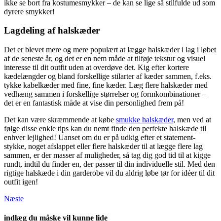
ikke se bort fra kostumesmykker – de kan se lige så stilfulde ud som
dyrere smykker!
Lagdeling af halskæder
Det er blevet mere og mere populært at lægge halskæder i lag i løbet
af de seneste år, og det er en nem måde at tilføje tekstur og visuel
interesse til dit outfit uden at overdøve det. Kig efter kortere
kædelængder og bland forskellige stilarter af kæder sammen, f.eks.
tykke kabelkæder med fine, fine kæder. Læg flere halskæder med
vedhæng sammen i forskellige størrelser og formkombinationer –
det er en fantastisk måde at vise din personlighed frem på!
Det kan være skræmmende at købe
smukke halskæder
, men ved at
følge disse enkle tips kan du nemt finde den perfekte halskæde til
enhver lejlighed! Uanset om du er på udkig efter et statement-
stykke, noget afslappet eller flere halskæder til at lægge flere lag
sammen, er der masser af muligheder, så tag dig god tid til at kigge
rundt, indtil du finder en, der passer til din individuelle stil. Med den
rigtige halskæde i din garderobe vil du aldrig løbe tør for idéer til dit
outfit igen!
Næste
indlæg du måske vil kunne lide