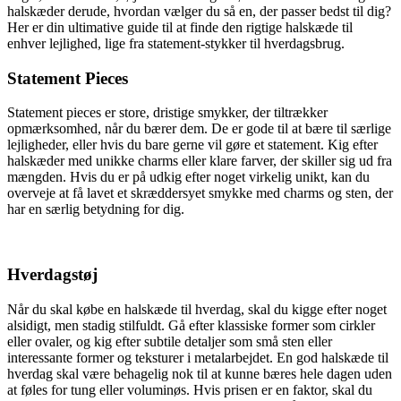
halskæder derude, hvordan vælger du så en, der passer bedst til dig?
Her er din ultimative guide til at finde den rigtige halskæde til
enhver lejlighed, lige fra statement-stykker til hverdagsbrug.
Statement Pieces
Statement pieces er store, dristige smykker, der tiltrækker
opmærksomhed, når du bærer dem. De er gode til at bære til særlige
lejligheder, eller hvis du bare gerne vil gøre et statement. Kig efter
halskæder med unikke charms eller klare farver, der skiller sig ud fra
mængden. Hvis du er på udkig efter noget virkelig unikt, kan du
overveje at få lavet et skræddersyet smykke med charms og sten, der
har en særlig betydning for dig.
Hverdagstøj
Når du skal købe en halskæde til hverdag, skal du kigge efter noget
alsidigt, men stadig stilfuldt. Gå efter klassiske former som cirkler
eller ovaler, og kig efter subtile detaljer som små sten eller
interessante former og teksturer i metalarbejdet. En god halskæde til
hverdag skal være behagelig nok til at kunne bæres hele dagen uden
at føles for tung eller voluminøs. Hvis prisen er en faktor, skal du