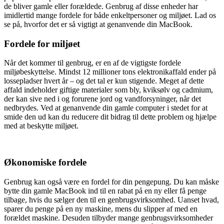
de bliver gamle eller forældede. Genbrug af disse enheder har
imidlertid mange fordele for både enkeltpersoner og miljøet. Lad os
se på, hvorfor det er så vigtigt at genanvende din MacBook.
Fordele for miljøet
Når det kommer til genbrug, er en af de vigtigste fordele
miljøbeskyttelse. Mindst 12 millioner tons elektronikaffald ender på
lossepladser hvert år – og det tal er kun stigende. Meget af dette
affald indeholder giftige materialer som bly, kviksølv og cadmium,
der kan sive ned i og forurene jord og vandforsyninger, når det
nedbrydes. Ved at genanvende din gamle computer i stedet for at
smide den ud kan du reducere dit bidrag til dette problem og hjælpe
med at beskytte miljøet.
Økonomiske fordele
Genbrug kan også være en fordel for din pengepung. Du kan måske
bytte din gamle MacBook ind til en rabat på en ny eller få penge
tilbage, hvis du sælger den til en genbrugsvirksomhed. Uanset hvad,
sparer du penge på en ny maskine, mens du slipper af med en
forældet maskine. Desuden tilbyder mange genbrugsvirksomheder