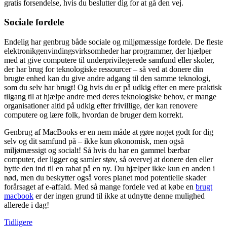
gratis forsendelse, hvis du beslutter dig for at gå den vej.
Sociale fordele
Endelig har genbrug både sociale og miljømæssige fordele. De fleste
elektronikgenvindingsvirksomheder har programmer, der hjælper
med at give computere til underprivilegerede samfund eller skoler,
der har brug for teknologiske ressourcer – så ved at donere din
brugte enhed kan du give andre adgang til den samme teknologi,
som du selv har brugt! Og hvis du er på udkig efter en mere praktisk
tilgang til at hjælpe andre med deres teknologiske behov, er mange
organisationer altid på udkig efter frivillige, der kan renovere
computere og lære folk, hvordan de bruger dem korrekt.
Genbrug af MacBooks er en nem måde at gøre noget godt for dig
selv og dit samfund på – ikke kun økonomisk, men også
miljømæssigt og socialt! Så hvis du har en gammel bærbar
computer, der ligger og samler støv, så overvej at donere den eller
bytte den ind til en rabat på en ny. Du hjælper ikke kun en anden i
nød, men du beskytter også vores planet mod potentielle skader
forårsaget af e-affald. Med så mange fordele ved at købe en
brugt
macbook
er der ingen grund til ikke at udnytte denne mulighed
allerede i dag!
Tidligere