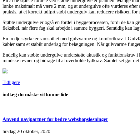
En af de største fordele ved støbte undergulve er planhed. Mange moder
lunke maksimalt må være 2 mm, og at undergulve ofte vurderes efter 
praksis, at et korrekt udført støbt undergulv kan reducere risikoen for
Støbte undergulve er også en fordel i byggeprocessen, fordi de kan giv
fleksibel, når flere fag skal arbejde i samme byggeri. Samtidig kan la
En tredje styrke er samspillet med gulvvarme og komfortkrav. I Gulvf
kabler samt et stabilt underlag for belægningen. Når gulvvarme fung
Endelig kan støbte undergulve understøtte akustik og funktionskrav i 
mindske revner og bidrage til at overholde lydkrav. Samlet set gør det s
Tidligere
indlæg du måske vil kunne lide
Anvend navipartner for bedre webshopsløsninger
tirsdag 20 oktober, 2020