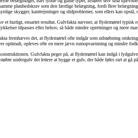
ne belægninger, især tynde og glatte typer, afslører selv små ujævnhede
samme planhedskrav som den færdige belægning, fordi flere belægningst
 synlige skygger, kantrejsninger og slidproblemer, som ellers kan opstå, 
e et hurtigt, ensartet resultat. Gulvfakta nævner, at flydemørtel typisk 
gtykkelser tilpasses efter behov, så både mindre opretninger og mere ma
akta fremhæves det, at flydemørtel ofte indgår som udstøbning omkring 
erer optimalt, opleves ofte en mere jævn rumopvarmning og mindre fodk
konstruktionen. Gulvfakta peger på, at flydemørtel kan indgå i lydgulve
tøbte undergulv det lettere at bygge et gulv, der både føles rart at gå p