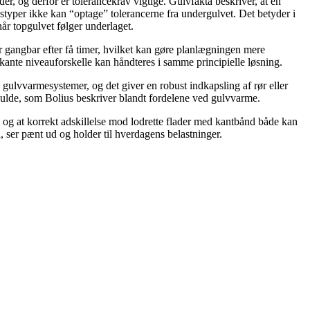
r, og derfor er tolerancekrav vigtige. Gulvfakta beskriver, at en
yper ikke kan “optage” tolerancerne fra undergulvet. Det betyder i
når topgulvet følger underlaget.
er gangbar efter få timer, hvilket kan gøre planlægningen mere
rkante niveauforskelle kan håndteres i samme principielle løsning.
gulvvarmesystemer, og det giver en robust indkapsling af rør eller
ulde, som Bolius beskriver blandt fordelene ved gulvvarme.
 og at korrekt adskillelse mod lodrette flader med kantbånd både kan
å, ser pænt ud og holder til hverdagens belastninger.