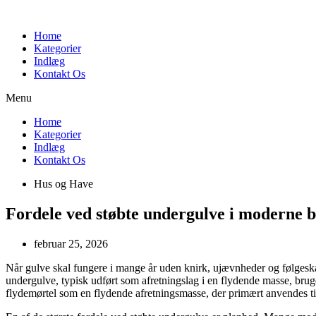
Videre
til
Home
indhold
Kategorier
Indlæg
Kontakt Os
Menu
Home
Kategorier
Indlæg
Kontakt Os
Hus og Have
Fordele ved støbte undergulve i moderne 
februar 25, 2026
Når gulve skal fungere i mange år uden knirk, ujævnheder og følgeskad
undergulve, typisk udført som afretningslag i en flydende masse, brug
flydemørtel som en flydende afretningsmasse, der primært anvendes til