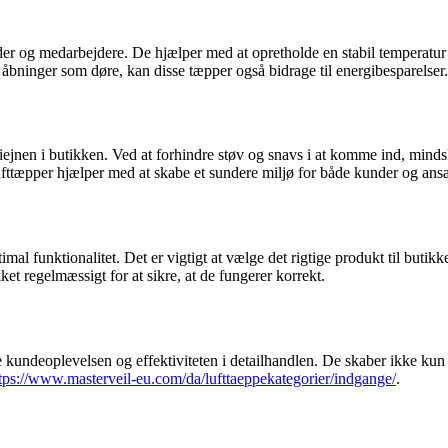
under og medarbejdere. De hjælper med at opretholde en stabil temperatu
åbninger som døre, kan disse tæpper også bidrage til energibesparelser.
giejnen i butikken. Ved at forhindre støv og snavs i at komme ind, minds
ufttæpper hjælper med at skabe et sundere miljø for både kunder og ansa
ptimal funktionalitet. Det er vigtigt at vælge det rigtige produkt til but
ket regelmæssigt for at sikre, at de fungerer korrekt.
re kundeoplevelsen og effektiviteten i detailhandlen. De skaber ikke kun
tps://www.masterveil-eu.com/da/lufttaeppekategorier/indgange/
.