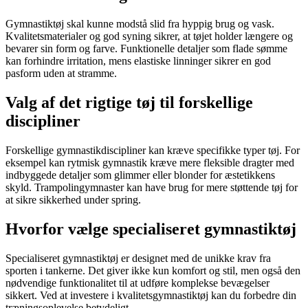
Gymnastiktøj skal kunne modstå slid fra hyppig brug og vask.
Kvalitetsmaterialer og god syning sikrer, at tøjet holder længere og
bevarer sin form og farve. Funktionelle detaljer som flade sømme
kan forhindre irritation, mens elastiske linninger sikrer en god
pasform uden at stramme.
Valg af det rigtige tøj til forskellige
discipliner
Forskellige gymnastikdiscipliner kan kræve specifikke typer tøj. For
eksempel kan rytmisk gymnastik kræve mere fleksible dragter med
indbyggede detaljer som glimmer eller blonder for æstetikkens
skyld. Trampolingymnaster kan have brug for mere støttende tøj for
at sikre sikkerhed under spring.
Hvorfor vælge specialiseret gymnastiktøj
Specialiseret gymnastiktøj er designet med de unikke krav fra
sporten i tankerne. Det giver ikke kun komfort og stil, men også den
nødvendige funktionalitet til at udføre komplekse bevægelser
sikkert. Ved at investere i kvalitetsgymnastiktøj kan du forbedre din
træningsoplevelse betydeligt.