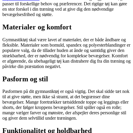
passer til forskellige behov og præferencer. Det rigtige tøj kan gøre
en stor forskel i din træning ved at give dig den nødvendige
bevægelsesfrihed og støtte.
Materialer og komfort
Gymnastiktøj skal være lavet af materialer, der er både åndbare og
fleksible. Materialer som bomuld, spandex og polyesterblandinger er
populære valg, da de tillader huden at ånde og samtidig giver den
strækbarhed, der er nødvendig for komplekse bevægelser. Komfort
er afgørende, da ubehageligt tøj kan distrahere dig fra din træning og
påvirke din præstation negativt.
Pasform og stil
Pasformen på dit gymnastiktøj er også vigtig. Det skal sidde tæt nok
til at give støtte, men ikke så stramt, at det begrænser dine
bevægelser. Mange foretrækker tætsiddende toppe og leggings eller
shorts, der følger kroppens bevægelser. Stil spiller også en rolle;
mange vælger farver og mønstre, der afspejler deres personlige stil
og giver dem selvtillid under træningen.
Funktionalitet og holdbarhed