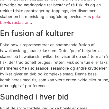
farverige og næringsrige ret består af rå fisk, ris og en
række friske grøntsager og toppings, der tilsammen
skaber en harmonisk og smagfuld oplevelse. Hos
poke
bowls restaurant
.
En fusion af kulturer
Poke bowls repræsenterer en spændende fusion af
hawaiiansk og japansk køkken. Ordet ‘poke’ betyder ‘at
skære’ på hawaiiansk, hvilket henviser til de små tern af rå
fisk, der traditionelt bruges i retten. Fisk som tun eller laks
marineres ofte i sojasauce, sesamolie og andre krydderier,
hvilket giver en dyb og kompleks smag. Denne base
kombineres med ris, som kan være enten hvide eller brune,
afhængigt af præference.
Sundhed i hver bid
En af de store fordele ved poke bowls er deres