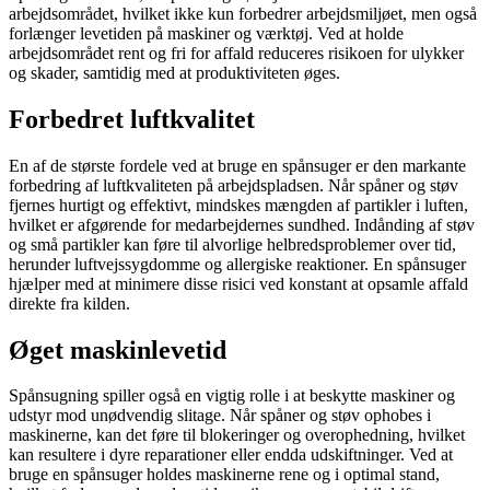
arbejdsområdet, hvilket ikke kun forbedrer arbejdsmiljøet, men også
forlænger levetiden på maskiner og værktøj. Ved at holde
arbejdsområdet rent og fri for affald reduceres risikoen for ulykker
og skader, samtidig med at produktiviteten øges.
Forbedret luftkvalitet
En af de største fordele ved at bruge en spånsuger er den markante
forbedring af luftkvaliteten på arbejdspladsen. Når spåner og støv
fjernes hurtigt og effektivt, mindskes mængden af partikler i luften,
hvilket er afgørende for medarbejdernes sundhed. Indånding af støv
og små partikler kan føre til alvorlige helbredsproblemer over tid,
herunder luftvejssygdomme og allergiske reaktioner. En spånsuger
hjælper med at minimere disse risici ved konstant at opsamle affald
direkte fra kilden.
Øget maskinlevetid
Spånsugning spiller også en vigtig rolle i at beskytte maskiner og
udstyr mod unødvendig slitage. Når spåner og støv ophobes i
maskinerne, kan det føre til blokeringer og overophedning, hvilket
kan resultere i dyre reparationer eller endda udskiftninger. Ved at
bruge en spånsuger holdes maskinerne rene og i optimal stand,