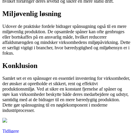
hvilket forlænger deres levetid og sikrer en mere stabil drift.
Miljøvenlig løsning
Udover de praktiske fordele bidrager spånsugning også til en mere
miljøvenlig produktion. De opsamlede spåner kan ofte genbruges
eller bortskaffes på en ansvarlig måde, hvilket reducerer
affaldsmængden og mindsker virksomhedens miljøpåvirkning. Dette
er særligt vigtigt i brancher, hvor bæredygtighed og miljøhensyn er i
fokus.
Konklusion
Samlet set er en spånsuger en essentiel investering for virksomheder,
der ønsker at opretholde et sikkert, rent og effektivt
produktionsmiljø. Ved at sikre en konstant fjernelse af spåner og
støv kan virksomheder beskytte både deres medarbejdere og udstyr,
samtidig med at de bidrager til en mere bæredygtig produktion.
Dette gør spånsugning til en nøglekomponent i moderne
industriprocesser.
Tidligere