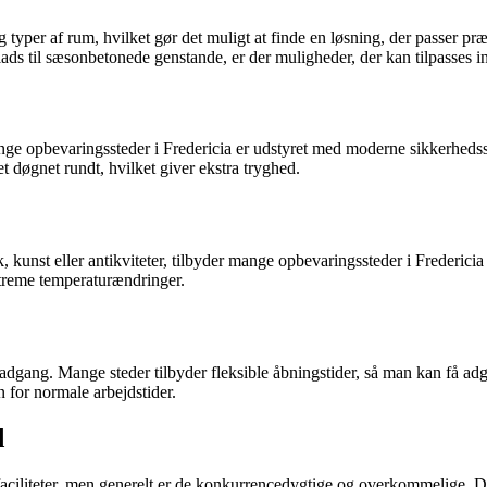
r og typer af rum, hvilket gør det muligt at finde en løsning, der passer 
plads til sæsonbetonede genstande, er der muligheder, der kan tilpasses i
ange opbevaringssteder i Fredericia er udstyret med moderne sikkerheds
et døgnet rundt, hvilket giver ekstra tryghed.
, kunst eller antikviteter, tilbyder mange opbevaringssteder i Frederic
kstreme temperaturændringer.
ang. Mange steder tilbyder fleksible åbningstider, så man kan få adgang
n for normale arbejdstider.
d
 faciliteter, men generelt er de konkurrencedygtige og overkommelige. D