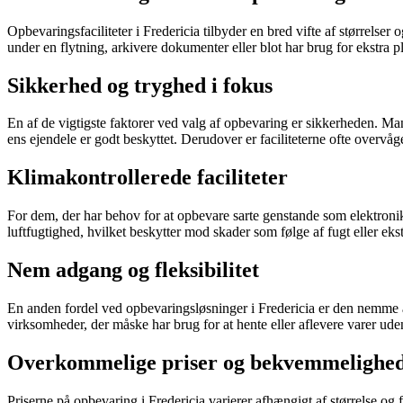
Opbevaringsfaciliteter i Fredericia tilbyder en bred vifte af størrelse
under en flytning, arkivere dokumenter eller blot har brug for ekstra 
Sikkerhed og tryghed i fokus
En af de vigtigste faktorer ved valg af opbevaring er sikkerheden. M
ens ejendele er godt beskyttet. Derudover er faciliteterne ofte overvåg
Klimakontrollerede faciliteter
For dem, der har behov for at opbevare sarte genstande som elektronik
luftfugtighed, hvilket beskytter mod skader som følge af fugt eller e
Nem adgang og fleksibilitet
En anden fordel ved opbevaringsløsninger i Fredericia er den nemme adg
virksomheder, der måske har brug for at hente eller aflevere varer ude
Overkommelige priser og bekvemmelighe
Priserne på opbevaring i Fredericia varierer afhængigt af størrelse og