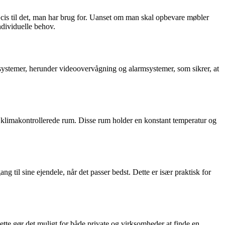
præcis til det, man har brug for. Uanset om man skal opbevare møbler
ndividuelle behov.
systemer, herunder videoovervågning og alarmsystemer, som sikrer, at
ia klimakontrollerede rum. Disse rum holder en konstant temperatur og
 til sine ejendele, når det passer bedst. Dette er især praktisk for
ette gør det muligt for både private og virksomheder at finde en