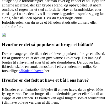
at tage nogle forholdsregler, når man laver og tænder et bål. Sørg for
at fjerne alt affald, der kan bryde i brand, og opbyg bålet i et åbent
område, så røgen har et sted at fordufte. Hav en brandslukker eller
en slange i nærheden, hvis flammerne begynder at sprede sig, og lad
aldrig bålet stå uden opsyn. Hvis du tager nogle enkle
forholdsregler, kan du nyde et bål uden at udsætte dig selv eller
andre for fare.
Hvorfor er det så populært at bruge et bålfad?
Der er mange grunde til, at det er blevet populært at bruge et bålsted.
En af grundene er, at det kan give varme i koldt vejr. Det kan også
bruges til at lave mad eller til at riste skumfiduser. Derudover kan
ildsteder skabe en smuk atmosfære i ethvert udendørs miljø. Se
forskellige
bålfade til haven
her.
Hvorfor er det fedt at have et bål i ens have?
Bålsteder er en fantastisk tilføjelse til enhver have, da de giver både
lys og varme. De kan bruges til at underholde gæster eller blot til at
slappe af om aftenen. Et bålsted kan også fungere som et fokuspunkt
i din have og øge værdien af dit hjem.