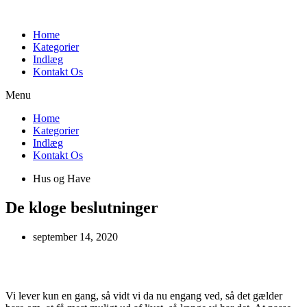
Videre
til
Home
indhold
Kategorier
Indlæg
Kontakt Os
Menu
Home
Kategorier
Indlæg
Kontakt Os
Hus og Have
De kloge beslutninger
september 14, 2020
Vi lever kun en gang, så vidt vi da nu engang ved, så det gælder