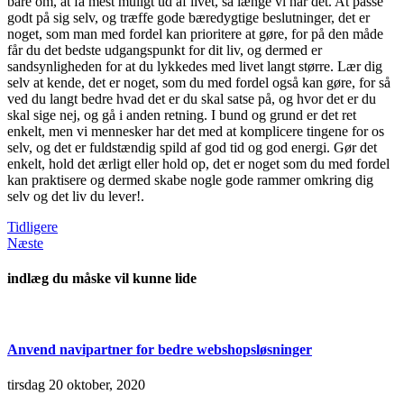
bare om, at få mest muligt ud af livet, så længe vi har det. At passe
godt på sig selv, og træffe gode bæredygtige beslutninger, det er
noget, som man med fordel kan prioritere at gøre, for på den måde
får du det bedste udgangspunkt for dit liv, og dermed er
sandsynligheden for at du lykkedes med livet langt større. Lær dig
selv at kende, det er noget, som du med fordel også kan gøre, for så
ved du langt bedre hvad det er du skal satse på, og hvor det er du
skal sige nej, og gå i anden retning. I bund og grund er det ret
enkelt, men vi mennesker har det med at komplicere tingene for os
selv, og det er fuldstændig spild af god tid og god energi. Gør det
enkelt, hold det ærligt eller hold op, det er noget som du med fordel
kan praktisere og dermed skabe nogle gode rammer omkring dig
selv og det liv du lever!.
Tidligere
Næste
indlæg du måske vil kunne lide
Anvend navipartner for bedre webshopsløsninger
tirsdag 20 oktober, 2020