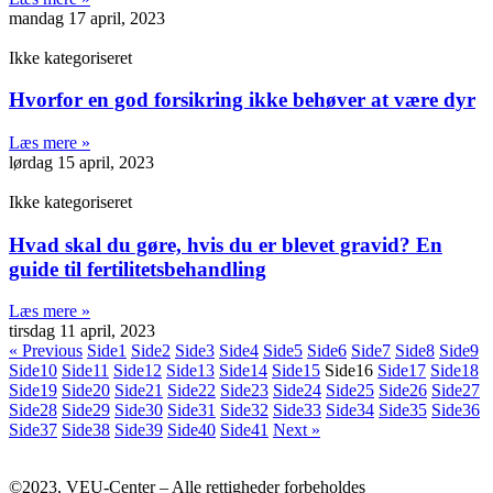
mandag 17 april, 2023
Ikke kategoriseret
Hvorfor en god forsikring ikke behøver at være dyr
Læs mere »
lørdag 15 april, 2023
Ikke kategoriseret
Hvad skal du gøre, hvis du er blevet gravid? En
guide til fertilitetsbehandling
Læs mere »
tirsdag 11 april, 2023
« Previous
Side
1
Side
2
Side
3
Side
4
Side
5
Side
6
Side
7
Side
8
Side
9
Side
10
Side
11
Side
12
Side
13
Side
14
Side
15
Side
16
Side
17
Side
18
Side
19
Side
20
Side
21
Side
22
Side
23
Side
24
Side
25
Side
26
Side
27
Side
28
Side
29
Side
30
Side
31
Side
32
Side
33
Side
34
Side
35
Side
36
Side
37
Side
38
Side
39
Side
40
Side
41
Next »
©2023, VEU-Center – Alle rettigheder forbeholdes