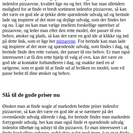
indenfor pizzaovne, kvalitet lige nu og her. Her har man alletiders
mulighed for at finde et bredt sortiment indenfor pizzaovne, så kan
det være en god ide at tjekke dette spændende udvalg ud og herinde
lade sig inspirere af det store og dejlige udvalg, som der findes her
og nu. Lige nu kan man vælge imellem forskellige størrelser af
pizzaovne, og leder man efter den rette model, der passer til ens
behov, ønsker og plads, så kan det være en god ide at klikke sig ind
på dette link, som er lige her
pizzaovne
. For herinde kan man lade
sig inspirere af det store og spændende udvalg, som findes i dag, og
herinde finde den rette variant, der passer til ens behov. Er man også
interesseret i at få den rette hjælp til valg af ovn, kan det være en
god ide at kontakte forhandleren i dag, og snakke med en af
sælgerne, som er gode til at finde ud af hvilken en model, som vil
passe bedst til dine ønsker og behov.
Slå til de gode priser nu
Ønsker man at finde nogle af markedets bedste priser indenfor
pizzaovne, så kan det være en god ide at se nærmere på det
ovenstående udvalg allerede i dag, for herinde finder man markedets
forrygende udvalg. her kan man også finde et spændende udvalg
indenfor tilbehør og udstyr til din pizzaovn. Er man interesseret i at
finde forskellige ophæng, redskaber, palet med mere, kan man finde