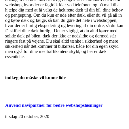
webshop, hvor der er fagfolk klar ved telefonen og på mail til at
hjælpe dig med at få valgt de helt rette dæk til din bil, dine behov
og pengepung. Om du kun er ude efter dæk, eller du vil gå all in
og købe dæk og fælge, så kan du gøre det hele i webshoppen,
hvor der er hurtig ekspedering og levering af din ordre, så du kan
få skiftet dine dæk hurtigt. Det er vigtigt, at du altid kører med
solide dæk på bilen, dæk der ikke er nedslidte og dermed står
ringere fast på vejene. Du skal altid tænke i sikkerhed og mere
sikkerhed når det kommer til bilkørsel, både for din egen skyld
men også for dine medtraffikanters skyld, og her er dæk
essentielle.
indlæg du måske vil kunne lide
Anvend navipartner for bedre webshopsløsninger
tirsdag 20 oktober, 2020