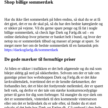
Shop billige sommerdæk
Har du ikke fået sommerdæk på bilen endnu, så skal du se at få
det gjort, det er nu de skal på, så du har den bedste køreglæde og
er sikker på vejene. Vil du gerne spare penge og få fat i nogle
billige sommerdæk, så check lige Dæk og Fælg.dk ud – en
online dækshop hvor priserne er banket helt i bund, og hvor der
netop nu er sommerdæk tilbud og masser af penge at spare. Se
meget mere her om de bedste sommerdæk til en fantastisk pris
https://daekogfaelg.dk/sommerdaek
De gode mærker til fornuftige priser
At bilen er sikker i trafikken er det helt afgørende og du må som
bilejer aldrig gå ned på sikkerheden. Selvom om der er tale om
gunstige priser hos webshoppen Dæk og Fælg.dk er det ikke
lavkvalitetsdæk, tværtimod det er de kendte dækmærker, der
forhandles her, det et blot det fordyrende mellemled, der er sparet
helt væk, og derfor er der tale om stærke konkurrencedygtige
priser til gavn for dig som forbruger. Så mangler du nye dæk om
det er sommerdæk, vinterdæk til den kommende vintersæson
eller om det er helårsdæk du er ude efter, så finder du et stort
udvalg af det hele hos Dæk og Fælge.dk. Gå ombord i den fede