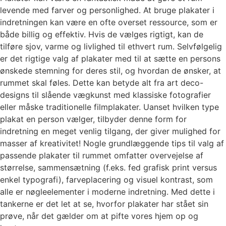
levende med farver og personlighed. At bruge plakater i
indretningen kan være en ofte overset ressource, som er
både billig og effektiv. Hvis de vælges rigtigt, kan de
tilføre sjov, varme og livlighed til ethvert rum. Selvfølgelig
er det rigtige valg af plakater med til at sætte en persons
ønskede stemning for deres stil, og hvordan de ønsker, at
rummet skal føles. Dette kan betyde alt fra art deco-
designs til slående vægkunst med klassiske fotografier
eller måske traditionelle filmplakater. Uanset hvilken type
plakat en person vælger, tilbyder denne form for
indretning en meget venlig tilgang, der giver mulighed for
masser af kreativitet! Nogle grundlæggende tips til valg af
passende plakater til rummet omfatter overvejelse af
størrelse, sammensætning (f.eks. fed grafisk print versus
enkel typografi), farveplacering og visuel kontrast, som
alle er nøgleelementer i moderne indretning. Med dette i
tankerne er det let at se, hvorfor plakater har stået sin
prøve, når det gælder om at pifte vores hjem op og