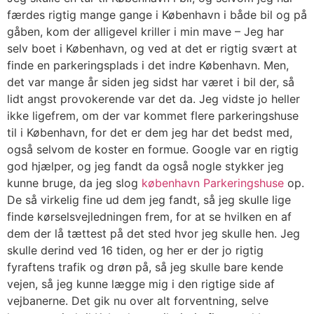
færdes rigtig mange gange i København i både bil og på
gåben, kom der alligevel kriller i min mave – Jeg har
selv boet i København, og ved at det er rigtig svært at
finde en parkeringsplads i det indre København. Men,
det var mange år siden jeg sidst har været i bil der, så
lidt angst provokerende var det da. Jeg vidste jo heller
ikke ligefrem, om der var kommet flere parkeringshuse
til i København, for det er dem jeg har det bedst med,
også selvom de koster en formue. Google var en rigtig
god hjælper, og jeg fandt da også nogle stykker jeg
kunne bruge, da jeg slog
københavn Parkeringshuse
op.
De så virkelig fine ud dem jeg fandt, så jeg skulle lige
finde kørselsvejledningen frem, for at se hvilken en af
dem der lå tættest på det sted hvor jeg skulle hen. Jeg
skulle derind ved 16 tiden, og her er der jo rigtig
fyraftens trafik og drøn på, så jeg skulle bare kende
vejen, så jeg kunne lægge mig i den rigtige side af
vejbanerne. Det gik nu over alt forventning, selve