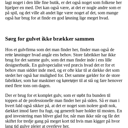
lagt noget i den lille fine butik, er det også noget som folkene her
hjælper en med. Det kan også være, at det er nogle andre som er
på spil, og det ville alt andet lige være noget af det, som mange
også har brug for at finde en god løsning lige meget hvad.
Sørg for gulvet ikke brækker sammen
Hos et gulvfirma som det man finder her, finder man også de
rette løsninger hvad angår ens behov. Store fabrikker har ikke
brug for det samme gulv, som det man finder inde i ens lille
designerbutik. En gulvspecialist ved præcis hvad det er for et
behov man sidder inde med, og er ofte klar til at dække det som
stedet her også har mulighed for. Det samme gælder for de store
fabrikker, som har maskiner og køretøjer til at stå og fare henover
med flere tons om dagen.
Der er brug for et komplet gulv, som er støbt fra bunden til
toppen af de professionelle man finder her på siden. Så er man i
hvert fald også sikker på, at det er noget som isolere godt nok,
dækket imod farer fra fugt, og generelt bare holder til mosten. En
god investering man bliver glad for, når man ikke står og får det
skiftet for tredje gang på meget kort tid hvis man kigger på hvor
lang tid gulve plejer at overleve her.