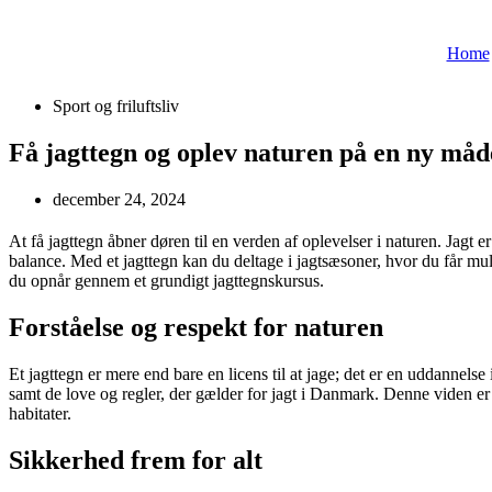
Videre
til
Home
indhold
Sport og friluftsliv
Få jagttegn og oplev naturen på en ny måd
december 24, 2024
At få jagttegn åbner døren til en verden af oplevelser i naturen. Jagt 
balance. Med et jagttegn kan du deltage i jagtsæsoner, hvor du får mul
du opnår gennem et grundigt jagttegnskursus.
Forståelse og respekt for naturen
Et jagttegn er mere end bare en licens til at jage; det er en uddannelse
samt de love og regler, der gælder for jagt i Danmark. Denne viden er
habitater.
Sikkerhed frem for alt