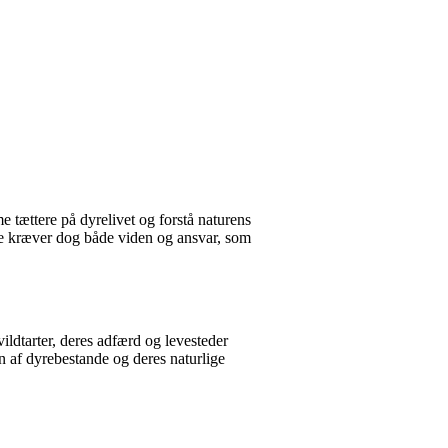
e tættere på dyrelivet og forstå naturens
ette kræver dog både viden og ansvar, som
vildtarter, deres adfærd og levesteder
n af dyrebestande og deres naturlige