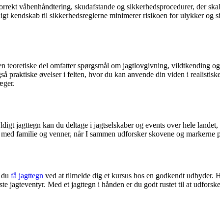
orrekt våbenhåndtering, skudafstande og sikkerhedsprocedurer, der skal
igt kendskab til sikkerhedsreglerne minimerer risikoen for ulykker og sik
Den teoretiske del omfatter spørgsmål om jagtlovgivning, vildtkending og 
 praktiske øvelser i felten, hvor du kan anvende din viden i realistiske
æger.
gyldigt jagttegn kan du deltage i jagtselskaber og events over hele lan
r med familie og venner, når I sammen udforsker skovene og markerne på 
n du
få jagttegn
ved at tilmelde dig et kursus hos en godkendt udbyder.
ørste jagteventyr. Med et jagttegn i hånden er du godt rustet til at udfor