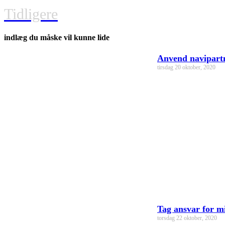
Tidligere
indlæg du måske vil kunne lide
Anvend navipartn
tirsdag 20 oktober, 2020
Tag ansvar for m
torsdag 22 oktober, 2020