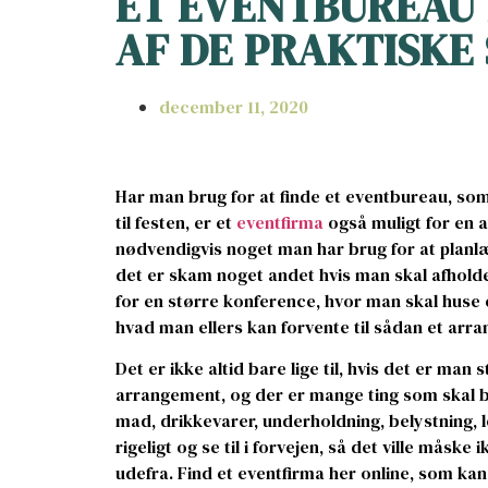
ET EVENTBUREAU 
AF DE PRAKTISKE
december 11, 2020
Har man brug for at finde et eventbureau, som 
til festen, er et
eventfirma
også muligt for en at
nødvendigvis noget man har brug for at plan
det er skam noget andet hvis man skal afholde
for en større konference, hvor man skal huse
hvad man ellers kan forvente til sådan et arr
Det er ikke altid bare lige til, hvis det er man
arrangement, og der er mange ting som skal b
mad, drikkevarer, underholdning, belystning, l
rigeligt og se til i forvejen, så det ville mås
udefra. Find et eventfirma her online, som ka