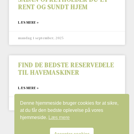
RENT OG SUNDT HJEM
LÆS MERE »
mandag 1 september, 2025
FIND DE BEDSTE RESERVEDELE
TIL HAVEMASKINER
LÆS MERE »
Denne hjemmeside bruger cookies for at sikre,
fredag 15 august, 2025
at du får den bedste oplevelse på vores
hjemmeside.
Læs mere
« Previous
1
2
3
4
5
Next »
Accepter cookies