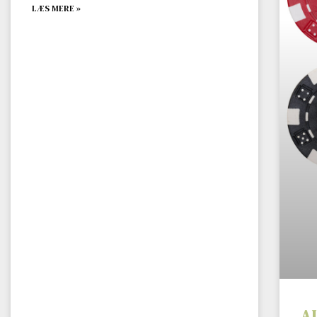
LÆS MERE »
A