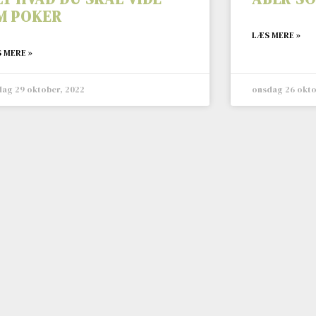
M POKER
LÆS MERE »
 MERE »
dag 29 oktober, 2022
onsdag 26 okto