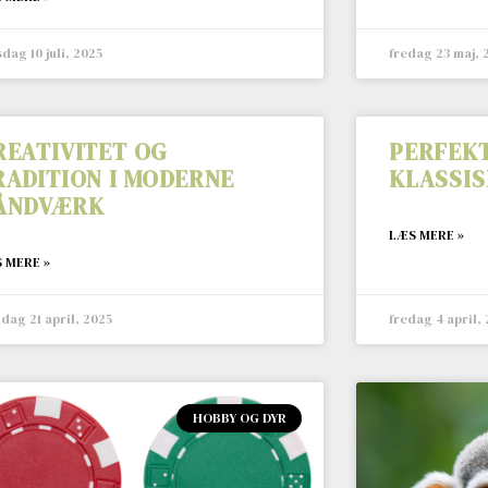
dag 10 juli, 2025
fredag 23 maj, 
REATIVITET OG
PERFEKT
RADITION I MODERNE
KLASSIS
ÅNDVÆRK
LÆS MERE »
 MERE »
dag 21 april, 2025
fredag 4 april,
HOBBY OG DYR