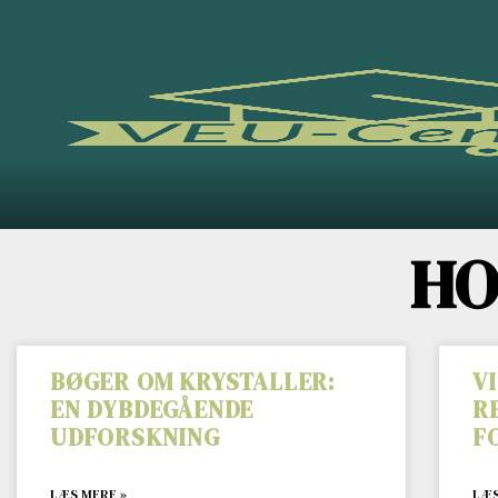
HO
BØGER OM KRYSTALLER:
V
EN DYBDEGÅENDE
R
UDFORSKNING
F
LÆS MERE »
LÆS