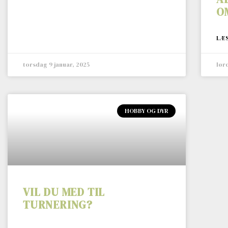
O
LÆS
torsdag 9 januar, 2025
lør
HOBBY OG DYR
VIL DU MED TIL
TURNERING?