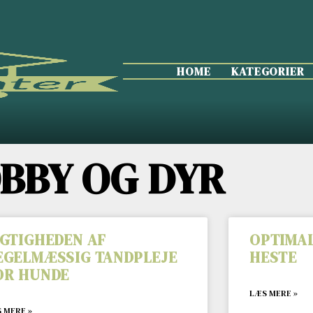
HOME
KATEGORIER
BBY OG DYR
IGTIGHEDEN AF
OPTIMAL
EGELMÆSSIG TANDPLEJE
HESTE
OR HUNDE
LÆS MERE »
 MERE »