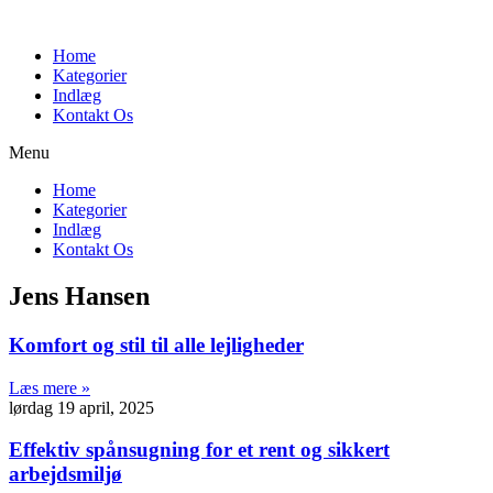
Videre
til
Home
indhold
Kategorier
Indlæg
Kontakt Os
Menu
Home
Kategorier
Indlæg
Kontakt Os
Jens Hansen
Komfort og stil til alle lejligheder
Læs mere »
lørdag 19 april, 2025
Effektiv spånsugning for et rent og sikkert
arbejdsmiljø