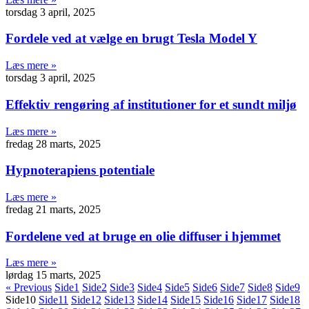
torsdag 3 april, 2025
Fordele ved at vælge en brugt Tesla Model Y
Læs mere »
torsdag 3 april, 2025
Effektiv rengøring af institutioner for et sundt miljø
Læs mere »
fredag 28 marts, 2025
Hypnoterapiens potentiale
Læs mere »
fredag 21 marts, 2025
Fordelene ved at bruge en olie diffuser i hjemmet
Læs mere »
lørdag 15 marts, 2025
« Previous
Side
1
Side
2
Side
3
Side
4
Side
5
Side
6
Side
7
Side
8
Side
9
Side
10
Side
11
Side
12
Side
13
Side
14
Side
15
Side
16
Side
17
Side
18