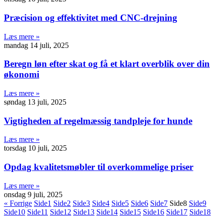
Præcision og effektivitet med CNC-drejning
Læs mere »
mandag 14 juli, 2025
Beregn løn efter skat og få et klart overblik over din
økonomi
Læs mere »
søndag 13 juli, 2025
Vigtigheden af regelmæssig tandpleje for hunde
Læs mere »
torsdag 10 juli, 2025
Opdag kvalitetsmøbler til overkommelige priser
Læs mere »
onsdag 9 juli, 2025
« Forrige
Side
1
Side
2
Side
3
Side
4
Side
5
Side
6
Side
7
Side
8
Side
9
Side
10
Side
11
Side
12
Side
13
Side
14
Side
15
Side
16
Side
17
Side
18