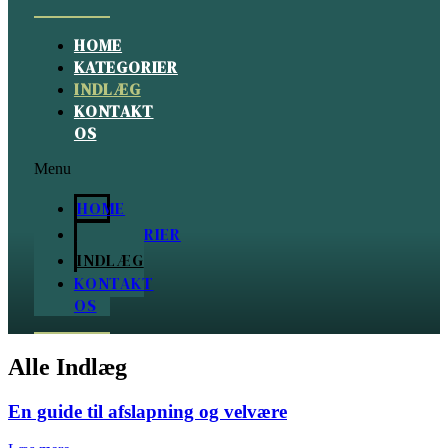
Videre
til
indhold
HOME
KATEGORIER
INDLÆG
KONTAKT
OS
Menu
HOME
KATEGORIER
INDLÆG
KONTAKT
OS
Alle Indlæg
En guide til afslapning og velvære